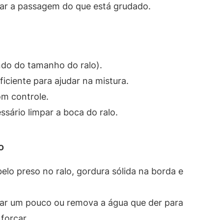
orar a passagem do que está grudado.
ndo do tamanho do ralo).
iciente para ajudar na mistura.
m controle.
sário limpar a boca do ralo.
o
belo preso no ralo, gordura sólida na borda e
ixar um pouco ou remova a água que der para
forçar.