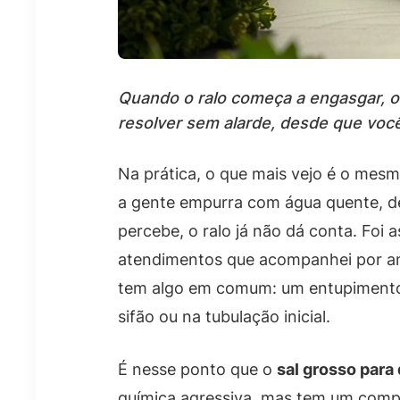
Quando o ralo começa a engasgar, o
resolver sem alarde, desde que você
Na prática, o que mais vejo é o mesm
a gente empurra com água quente, de
percebe, o ralo já não dá conta. Fo
atendimentos que acompanhei por ano
tem algo em comum: um entupimento l
sifão ou na tubulação inicial.
É nesse ponto que o
sal grosso para
química agressiva, mas tem um comp