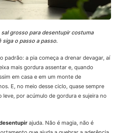
 sal grosso para desentupir costuma
 siga o passo a passo.
o padrão: a pia começa a drenar devagar, aí
ixa mais gordura assentar e, quando
i assim em casa e em um monte de
s. E, no meio desse ciclo, quase sempre
eve, por acúmulo de gordura e sujeira no
 desentupir
ajuda. Não é magia, não é
ortamento que ajuda a quebrar a aderência